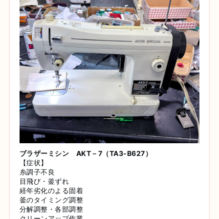
ブラザーミシン AKT－7（TA3-B627）
【症状】
糸調子不良
目飛び・釜ずれ
経年劣化のよる固着
釜のタイミング調整
分解調整・各部調整
クリーンアップ作業