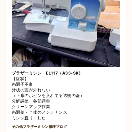
ブラザーミシン EL117（A33-SK)
【症状】
糸調子不良
針板の蓋が外れない
（下糸のボビンを入れてる透明の蓋）
分解調整・各部調整
クリーンアップ作業
糸調整・全体のメンテナンス
ミシン直りました
その他ブラザーミシン修理ブログ