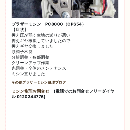
ブラザーミシン PC8000（CPS54）
【症状】
押え圧が弱く生地の送りが悪い
押えギヤ破損していましたので
押えギヤ交換しました
糸調子不良
分解調整・各部調整
クリーンアップ作業
糸調整・全体のメンテナンス
ミシン直りました
その他ブラザーミシン修理ブログ
ミシン修理お問合せ
(電話でのお問合せフリーダイヤ
ル 0120344776)