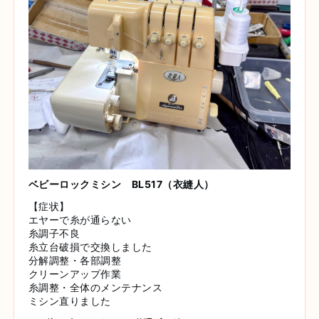
ベビーロックミシン BL517（衣縫人）
【症状】
エヤーで糸が通らない
糸調子不良
糸立台破損で交換しました
分解調整・各部調整
クリーンアップ作業
糸調整・全体のメンテナンス
ミシン直りました