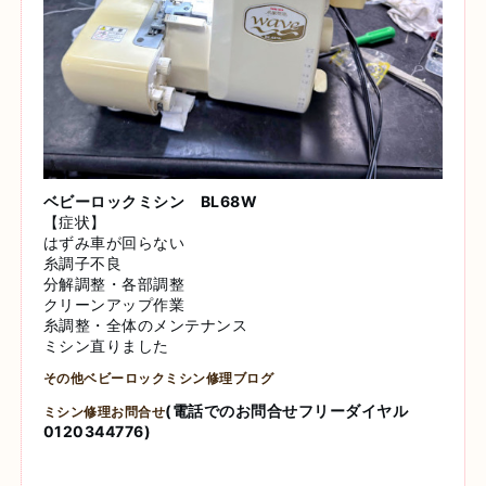
ベビーロックミシン BL68W
【症状】
はずみ車が回らない
糸調子不良
分解調整・各部調整
クリーンアップ作業
糸調整・全体のメンテナンス
ミシン直りました
その他ベビーロックミシン修理ブログ
(電話でのお問合せフリーダイヤル
ミシン修理お問合せ
0120344776)