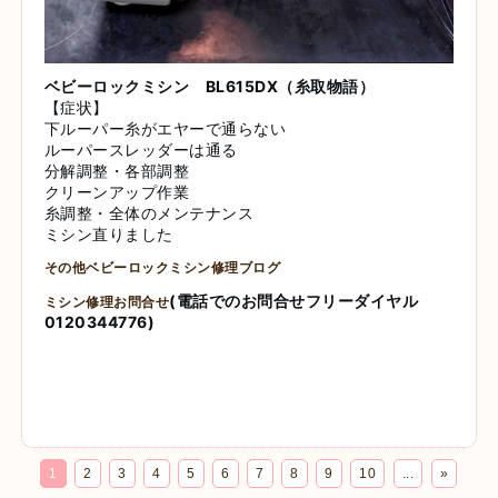
ベビーロックミシン BL615DX（糸取物語）
【症状】
下ルーパー糸がエヤーで通らない
ルーパースレッダーは通る
分解調整・各部調整
クリーンアップ作業
糸調整・全体のメンテナンス
ミシン直りました
その他ベビーロックミシン修理ブログ
(電話でのお問合せフリーダイヤル
ミシン修理お問合せ
0120344776)
1
2
3
4
5
6
7
8
9
10
...
»