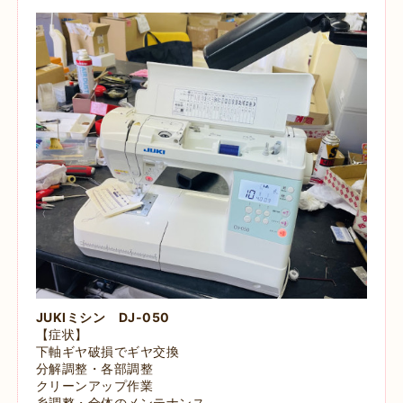
JUKIミシン DJ-050
【症状】
下軸ギヤ破損でギヤ交換
分解調整・各部調整
クリーンアップ作業
糸調整・全体のメンテナンス