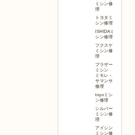
ミシン修
理
トヨタミ
シン修理
ISHIDAミ
シン修理
フクスケ
ミシン修
理
ブラザー
ミシン
ミモレ・
サマンサ
修理
toyoミシ
ン修理
シルバー
ミシン修
理
アイシン
ミシン修