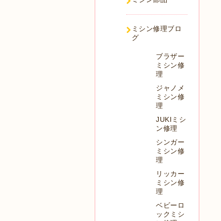
ミシン修理ブロ
グ
ブラザー
ミシン修
理
ジャノメ
ミシン修
理
JUKIミシ
ン修理
シンガー
ミシン修
理
リッカー
ミシン修
理
ベビーロ
ックミシ