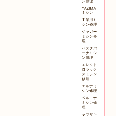
ン修理
YAZIMA
ミシン
工業用ミ
シン修理
ジャガー
ミシン修
理
ハスクバ
ーナミシ
ン修理
エレクト
ロラック
スミシン
修理
エルナミ
シン修理
ベルニナ
ミシン修
理
ヤマザキ