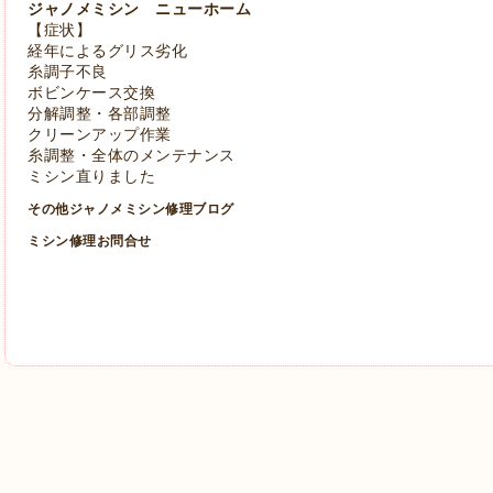
ジャノメミシン ニューホーム
【症状】
経年によるグリス劣化
糸調子不良
ボビンケース交換
分解調整・各部調整
クリーンアップ作業
糸調整・全体のメンテナンス
ミシン直りました
その他ジャノメミシン修理ブログ
ミシン修理お問合せ