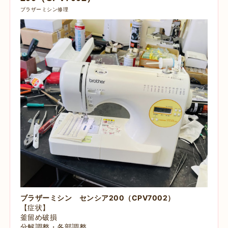
ブラザーミシン修理
ブラザーミシン
センシア200（CPV7002）
【症状】
釜留め破損
分解調整・各部調整