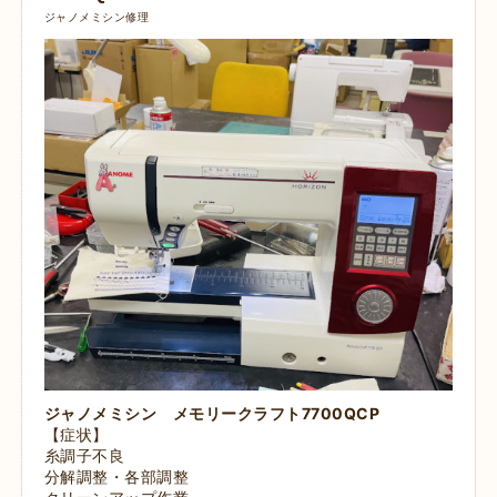
ジャノメミシン修理
ジャノメミシン メモリークラフト7700QCP
【症状】
糸調子不良
分解調整・各部調整