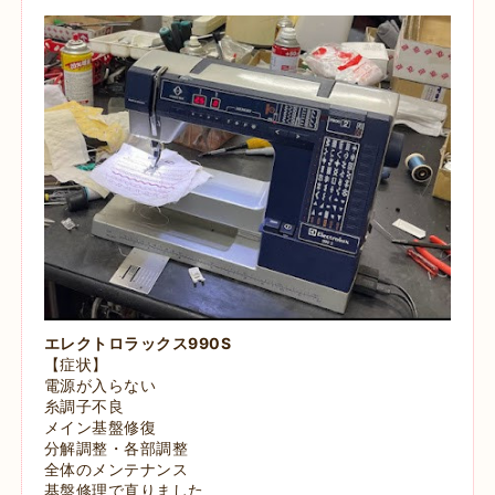
エレクトロラックス990S
【症状】
電源が入らない
糸調子不良
メイン基盤修復
分解調整・各部調整
全体のメンテナンス
基盤修理で直りました