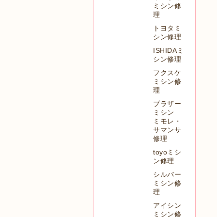
ミシン修
理
トヨタミ
シン修理
ISHIDAミ
シン修理
フクスケ
ミシン修
理
ブラザー
ミシン
ミモレ・
サマンサ
修理
toyoミシ
ン修理
シルバー
ミシン修
理
アイシン
ミシン修