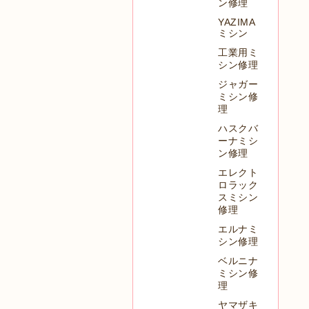
ン修理
YAZIMA
ミシン
工業用ミ
シン修理
ジャガー
ミシン修
理
ハスクバ
ーナミシ
ン修理
エレクト
ロラック
スミシン
修理
エルナミ
シン修理
ベルニナ
ミシン修
理
ヤマザキ