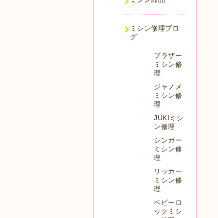
ミシン修理ブロ
グ
ブラザー
ミシン修
理
ジャノメ
ミシン修
理
JUKIミシ
ン修理
シンガー
ミシン修
理
リッカー
ミシン修
理
ベビーロ
ックミシ