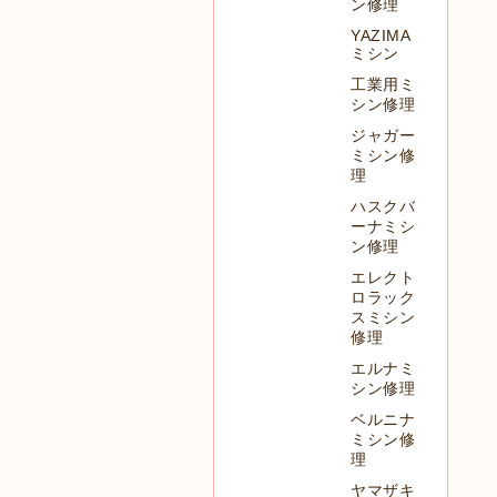
ン修理
YAZIMA
ミシン
工業用ミ
シン修理
ジャガー
ミシン修
理
ハスクバ
ーナミシ
ン修理
エレクト
ロラック
スミシン
修理
エルナミ
シン修理
ベルニナ
ミシン修
理
ヤマザキ