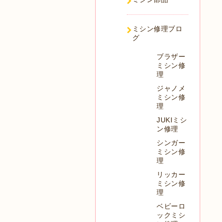
ミシン修理ブロ
グ
ブラザー
ミシン修
理
ジャノメ
ミシン修
理
JUKIミシ
ン修理
シンガー
ミシン修
理
リッカー
ミシン修
理
ベビーロ
ックミシ