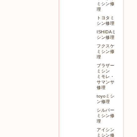
ミシン修
理
トヨタミ
シン修理
ISHIDAミ
シン修理
フクスケ
ミシン修
理
ブラザー
ミシン
ミモレ・
サマンサ
修理
toyoミシ
ン修理
シルバー
ミシン修
理
アイシン
ミシン修