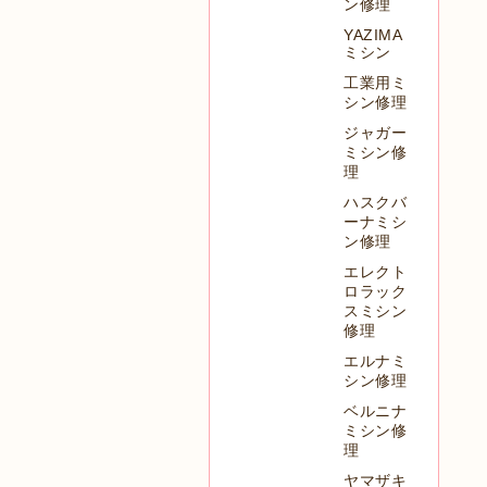
ン修理
YAZIMA
ミシン
工業用ミ
シン修理
ジャガー
ミシン修
理
ハスクバ
ーナミシ
ン修理
エレクト
ロラック
スミシン
修理
エルナミ
シン修理
ベルニナ
ミシン修
理
ヤマザキ