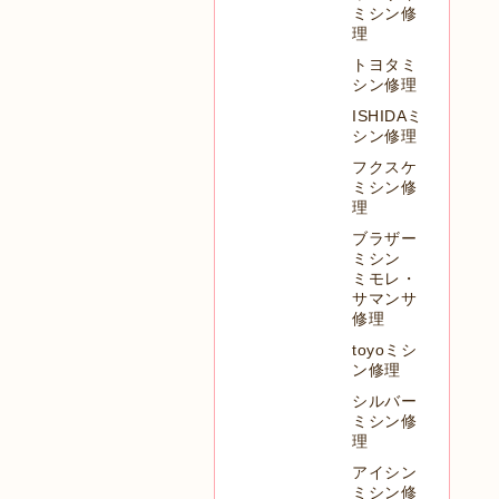
ミシン修
理
トヨタミ
シン修理
ISHIDAミ
シン修理
フクスケ
ミシン修
理
ブラザー
ミシン
ミモレ・
サマンサ
修理
toyoミシ
ン修理
シルバー
ミシン修
理
アイシン
ミシン修