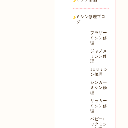
ミシン修理ブロ
グ
ブラザー
ミシン修
理
ジャノメ
ミシン修
理
JUKIミシ
ン修理
シンガー
ミシン修
理
リッカー
ミシン修
理
ベビーロ
ックミシ