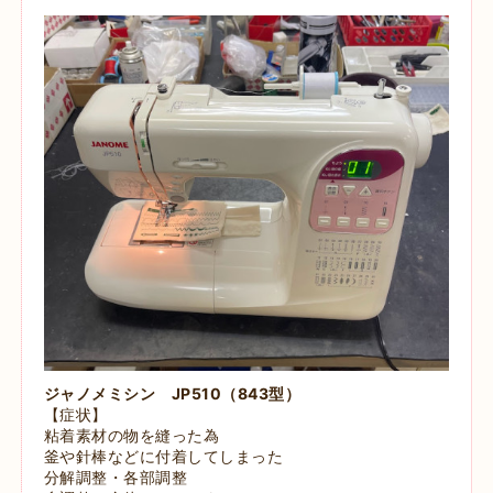
ジャノメミシン JP510（843型）
【症状】
粘着素材の物を縫った為
釜や針棒などに付着してしまった
分解調整・各部調整