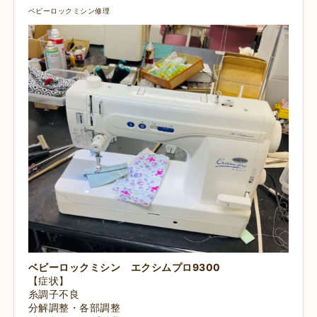
ベビーロックミシン修理
ベビーロックミシン エクシムプロ9300
【症状】
糸調子不良
分解調整・各部調整