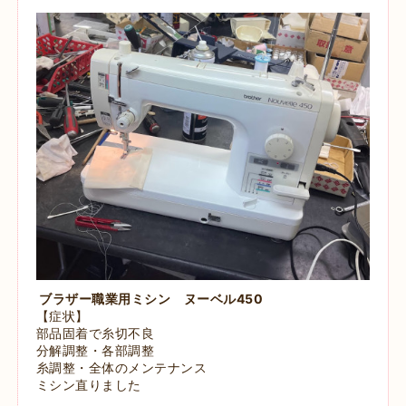
ブラザー職業用ミシン ヌーベル450
【症状】
部品固着で糸切不良
分解調整・各部調整
糸調整・全体のメンテナンス
ミシン直りました