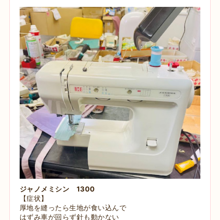
ジャノメミシン 1300
【症状】
厚地を縫ったら生地が食い込んで
はずみ車が回らず針も動かない