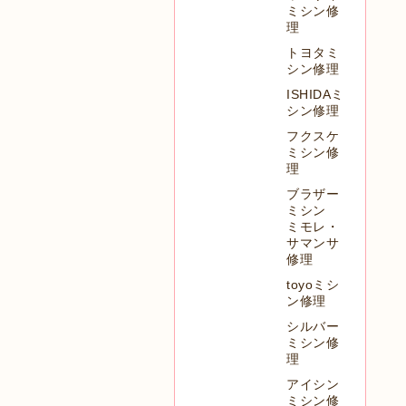
ミシン修
理
トヨタミ
シン修理
ISHIDAミ
シン修理
フクスケ
ミシン修
理
ブラザー
ミシン
ミモレ・
サマンサ
修理
toyoミシ
ン修理
シルバー
ミシン修
理
アイシン
ミシン修