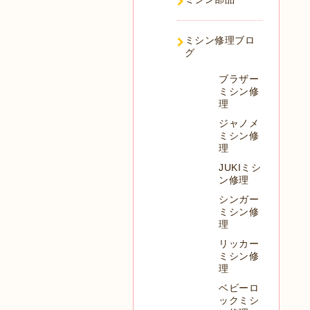
ミシン修理ブロ
グ
ブラザー
ミシン修
理
ジャノメ
ミシン修
理
JUKIミシ
ン修理
シンガー
ミシン修
理
リッカー
ミシン修
理
ベビーロ
ックミシ