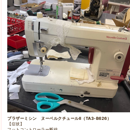
ブラザーミシン
ヌーベルクチュールⅡ（TA3-B626）
【症状】
フットコントローラー断線