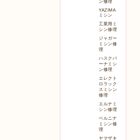
ン修理
YAZIMA
ミシン
工業用ミ
シン修理
ジャガー
ミシン修
理
ハスクバ
ーナミシ
ン修理
エレクト
ロラック
スミシン
修理
エルナミ
シン修理
ベルニナ
ミシン修
理
ヤマザキ