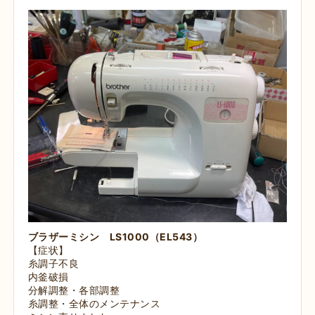
ブラザーミシン LS1000（EL543）
【症状】
糸調子不良
内釜破損
分解調整・各部調整
糸調整・全体のメンテナンス