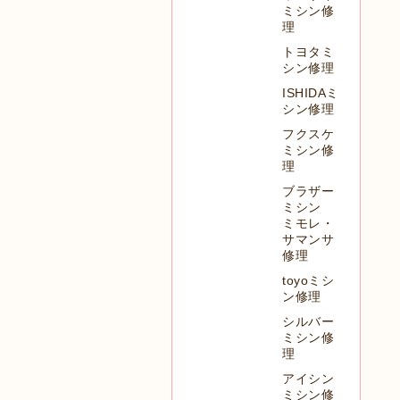
ミシン修
理
トヨタミ
シン修理
ISHIDAミ
シン修理
フクスケ
ミシン修
理
ブラザー
ミシン
ミモレ・
サマンサ
修理
toyoミシ
ン修理
シルバー
ミシン修
理
アイシン
ミシン修