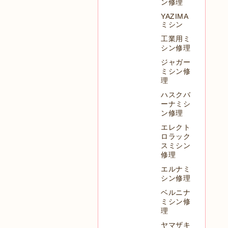
ン修理
YAZIMA
ミシン
工業用ミ
シン修理
ジャガー
ミシン修
理
ハスクバ
ーナミシ
ン修理
エレクト
ロラック
スミシン
修理
エルナミ
シン修理
ベルニナ
ミシン修
理
ヤマザキ