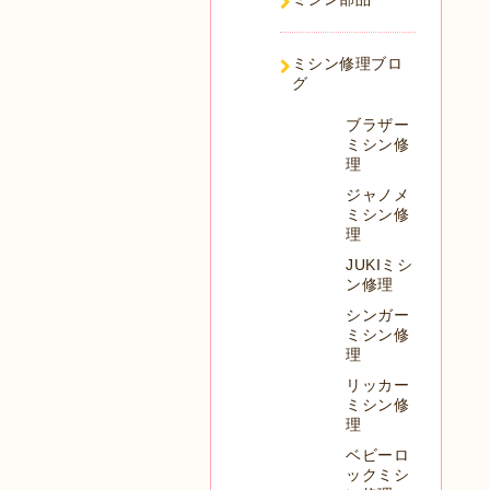
ミシン修理ブロ
グ
ブラザー
ミシン修
理
ジャノメ
ミシン修
理
JUKIミシ
ン修理
シンガー
ミシン修
理
リッカー
ミシン修
理
ベビーロ
ックミシ