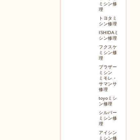
ミシン修
理
トヨタミ
シン修理
ISHIDAミ
シン修理
フクスケ
ミシン修
理
ブラザー
ミシン
ミモレ・
サマンサ
修理
toyoミシ
ン修理
シルバー
ミシン修
理
アイシン
ミシン修