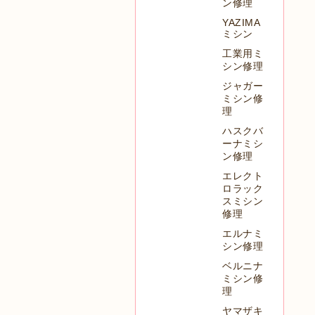
ン修理
YAZIMA
ミシン
工業用ミ
シン修理
ジャガー
ミシン修
理
ハスクバ
ーナミシ
ン修理
エレクト
ロラック
スミシン
修理
エルナミ
シン修理
ベルニナ
ミシン修
理
ヤマザキ