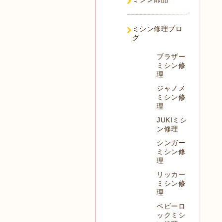
ミシン修理ブロ
グ
ブラザー
ミシン修
理
ジャノメ
ミシン修
理
JUKIミシ
ン修理
シンガー
ミシン修
理
リッカー
ミシン修
理
ベビーロ
ックミシ