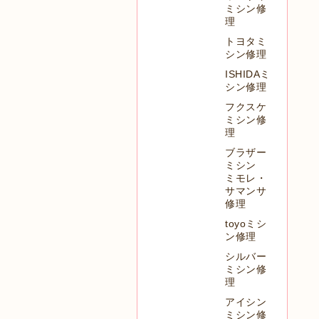
ミシン修
理
トヨタミ
シン修理
ISHIDAミ
シン修理
フクスケ
ミシン修
理
ブラザー
ミシン
ミモレ・
サマンサ
修理
toyoミシ
ン修理
シルバー
ミシン修
理
アイシン
ミシン修