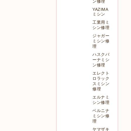
ン修理
YAZIMA
ミシン
工業用ミ
シン修理
ジャガー
ミシン修
理
ハスクバ
ーナミシ
ン修理
エレクト
ロラック
スミシン
修理
エルナミ
シン修理
ベルニナ
ミシン修
理
ヤマザキ