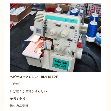
ベビーロックミシン BL4-838DF
【症状】
針は動くが生地が送らない
糸調子不良
送りカム交換