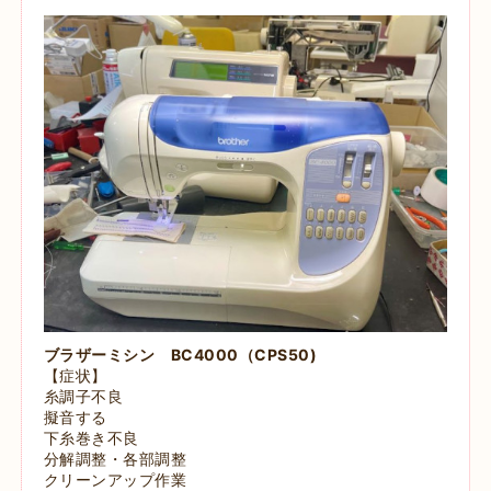
ブラザーミシン BC4000（CPS50)
【症状】
糸調子不良
擬音する
下糸巻き不良
分解調整・各部調整
クリーンアップ作業