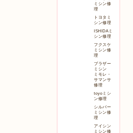
ミシン修
理
トヨタミ
シン修理
ISHIDAミ
シン修理
フクスケ
ミシン修
理
ブラザー
ミシン
ミモレ・
サマンサ
修理
toyoミシ
ン修理
シルバー
ミシン修
理
アイシン
ミシン修