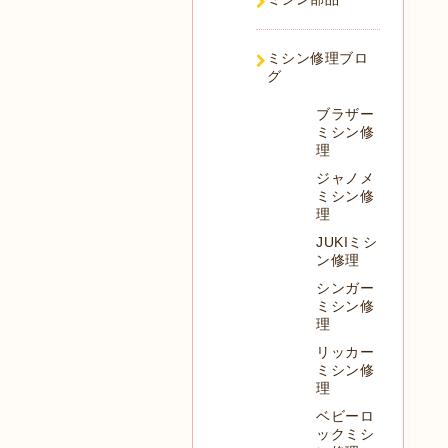
ミシン修理ブロ
グ
ブラザー
ミシン修
理
ジャノメ
ミシン修
理
JUKIミシ
ン修理
シンガー
ミシン修
理
リッカー
ミシン修
理
ベビーロ
ックミシ