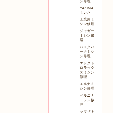
ン修理
YAZIMA
ミシン
工業用ミ
シン修理
ジャガー
ミシン修
理
ハスクバ
ーナミシ
ン修理
エレクト
ロラック
スミシン
修理
エルナミ
シン修理
ベルニナ
ミシン修
理
ヤマザキ