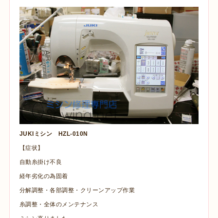
JUKIミシン HZL-010N
【症状】
自動糸掛け不良
経年劣化の為固着
分解調整・各部調整・クリーンアップ作業
糸調整・全体のメンテナンス