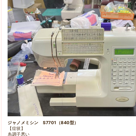
ジャノメミシン S7701（840型）
【症状】
糸調子悪い