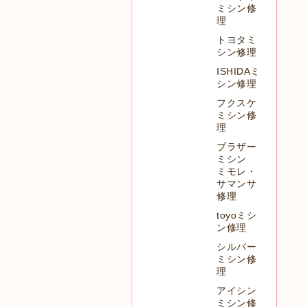
ミシン修
理
トヨタミ
シン修理
ISHIDAミ
シン修理
フクスケ
ミシン修
理
ブラザー
ミシン
ミモレ・
サマンサ
修理
toyoミシ
ン修理
シルバー
ミシン修
理
アイシン
ミシン修