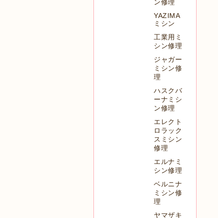
ン修理
YAZIMA
ミシン
工業用ミ
シン修理
ジャガー
ミシン修
理
ハスクバ
ーナミシ
ン修理
エレクト
ロラック
スミシン
修理
エルナミ
シン修理
ベルニナ
ミシン修
理
ヤマザキ