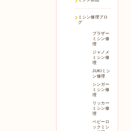
ミシン修理ブロ
グ
ブラザー
ミシン修
理
ジャノメ
ミシン修
理
JUKIミシ
ン修理
シンガー
ミシン修
理
リッカー
ミシン修
理
ベビーロ
ックミシ