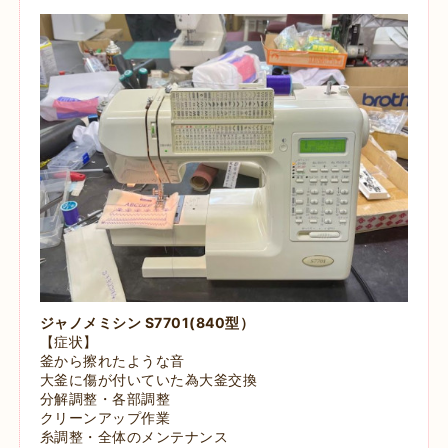
ジャノメミシン S7701(840型）
【症状】
釜から擦れたような音
大釜に傷が付いていた為大釜交換
分解調整・各部調整
クリーンアップ作業
糸調整・全体のメンテナンス