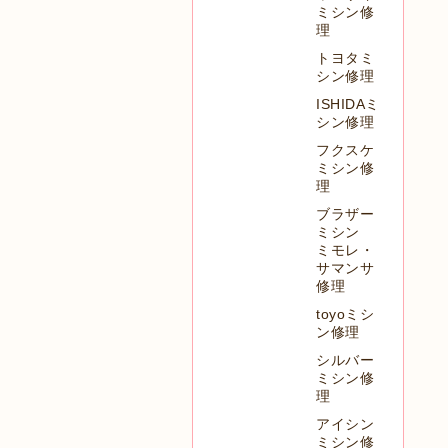
ミシン修
理
トヨタミ
シン修理
ISHIDAミ
シン修理
フクスケ
ミシン修
理
ブラザー
ミシン
ミモレ・
サマンサ
修理
toyoミシ
ン修理
シルバー
ミシン修
理
アイシン
ミシン修