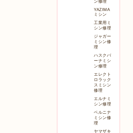
ン修理
YAZIMA
ミシン
工業用ミ
シン修理
ジャガー
ミシン修
理
ハスクバ
ーナミシ
ン修理
エレクト
ロラック
スミシン
修理
エルナミ
シン修理
ベルニナ
ミシン修
理
ヤマザキ