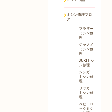
ミシン修理ブロ
グ
ブラザー
ミシン修
理
ジャノメ
ミシン修
理
JUKIミシ
ン修理
シンガー
ミシン修
理
リッカー
ミシン修
理
ベビーロ
ックミシ