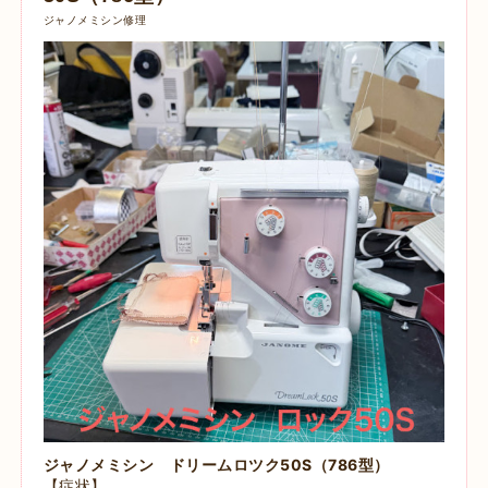
ジャノメミシン修理
ジャノメミシン ドリームロツク50S（786型）
【症状】