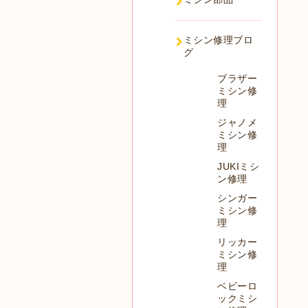
ミシン修理ブロ
グ
ブラザー
ミシン修
理
ジャノメ
ミシン修
理
JUKIミシ
ン修理
シンガー
ミシン修
理
リッカー
ミシン修
理
ベビーロ
ックミシ