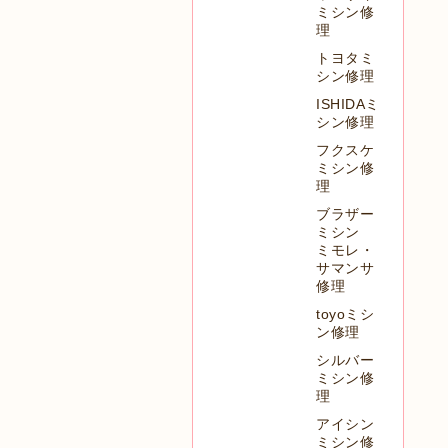
ミシン修
理
トヨタミ
シン修理
ISHIDAミ
シン修理
フクスケ
ミシン修
理
ブラザー
ミシン
ミモレ・
サマンサ
修理
toyoミシ
ン修理
シルバー
ミシン修
理
アイシン
ミシン修