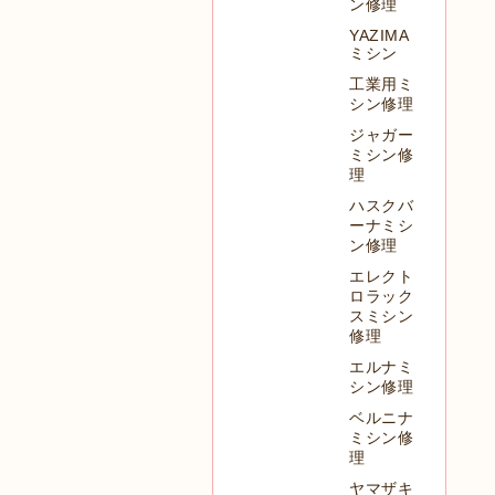
ン修理
YAZIMA
ミシン
工業用ミ
シン修理
ジャガー
ミシン修
理
ハスクバ
ーナミシ
ン修理
エレクト
ロラック
スミシン
修理
エルナミ
シン修理
ベルニナ
ミシン修
理
ヤマザキ