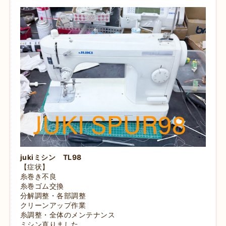
jukiミシン TL98
【症状】
糸巻き不良
糸巻ゴム交換
分解調整・各部調整
クリーンアップ作業
糸調整・全体のメンテナンス
ミシン直りました