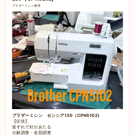
ブラザーミシン修理
ブラザーミシン センシア130（CPN5102)
【症状】
釜ずれで針があたる
分解調整・各部調整