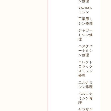
ン修理
YAZIMA
ミシン
工業用ミ
シン修理
ジャガー
ミシン修
理
ハスクバ
ーナミシ
ン修理
エレクト
ロラック
スミシン
修理
エルナミ
シン修理
ベルニナ
ミシン修
理
ヤマザキ