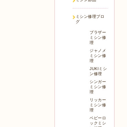
ミシン修理ブロ
グ
ブラザー
ミシン修
理
ジャノメ
ミシン修
理
JUKIミシ
ン修理
シンガー
ミシン修
理
リッカー
ミシン修
理
ベビーロ
ックミシ