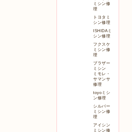
ミシン修
理
トヨタミ
シン修理
ISHIDAミ
シン修理
フクスケ
ミシン修
理
ブラザー
ミシン
ミモレ・
サマンサ
修理
toyoミシ
ン修理
シルバー
ミシン修
理
アイシン
ミシン修