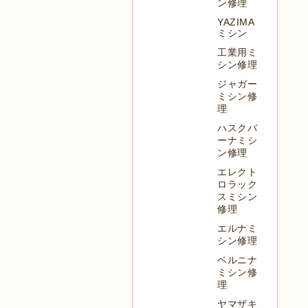
ン修理
YAZIMA
ミシン
工業用ミ
シン修理
ジャガー
ミシン修
理
ハスクバ
ーナミシ
ン修理
エレクト
ロラック
スミシン
修理
エルナミ
シン修理
ベルニナ
ミシン修
理
ヤマザキ