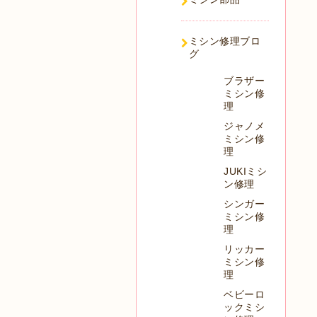
ミシン修理ブロ
グ
ブラザー
ミシン修
理
ジャノメ
ミシン修
理
JUKIミシ
ン修理
シンガー
ミシン修
理
リッカー
ミシン修
理
ベビーロ
ックミシ