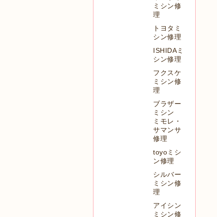
ミシン修
理
トヨタミ
シン修理
ISHIDAミ
シン修理
フクスケ
ミシン修
理
ブラザー
ミシン
ミモレ・
サマンサ
修理
toyoミシ
ン修理
シルバー
ミシン修
理
アイシン
ミシン修