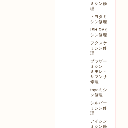
ミシン修
理
トヨタミ
シン修理
ISHIDAミ
シン修理
フクスケ
ミシン修
理
ブラザー
ミシン
ミモレ・
サマンサ
修理
toyoミシ
ン修理
シルバー
ミシン修
理
アイシン
ミシン修