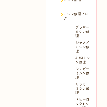
ミシン修理ブロ
グ
ブラザー
ミシン修
理
ジャノメ
ミシン修
理
JUKIミシ
ン修理
シンガー
ミシン修
理
リッカー
ミシン修
理
ベビーロ
ックミシ