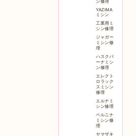
ン修理
YAZIMA
ミシン
工業用ミ
シン修理
ジャガー
ミシン修
理
ハスクバ
ーナミシ
ン修理
エレクト
ロラック
スミシン
修理
エルナミ
シン修理
ベルニナ
ミシン修
理
ヤマザキ