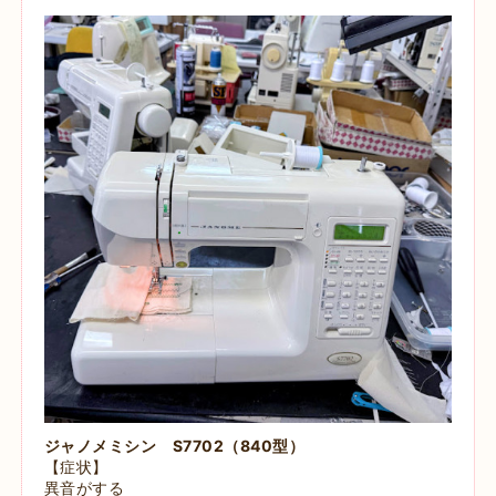
ジャノメミシン S7702（840型）
【症状】
異音がする