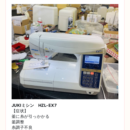
JUKIミシン HZL-EX7
【症状】
釜に糸が引っかかる
釜調整
糸調子不良