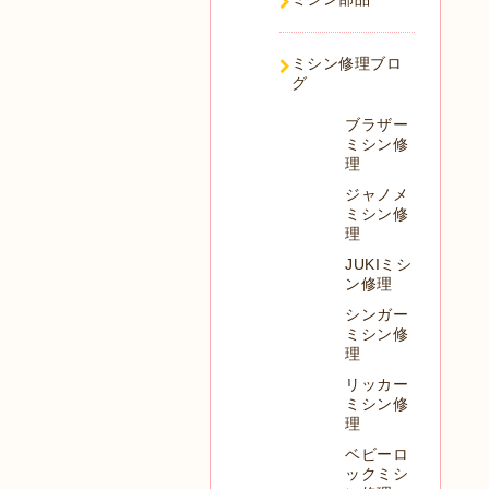
ミシン修理ブロ
グ
ブラザー
ミシン修
理
ジャノメ
ミシン修
理
JUKIミシ
ン修理
シンガー
ミシン修
理
リッカー
ミシン修
理
ベビーロ
ックミシ