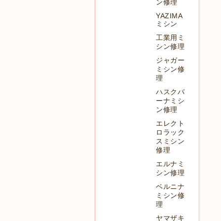
ン修理
YAZIMA
ミシン
工業用ミ
シン修理
ジャガー
ミシン修
理
ハスクバ
ーナミシ
ン修理
エレクト
ロラック
スミシン
修理
エルナミ
シン修理
ベルニナ
ミシン修
理
ヤマザキ