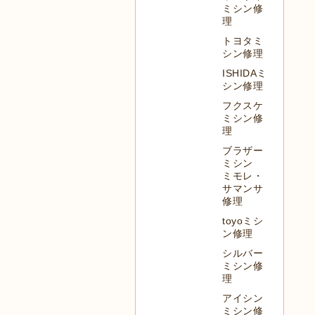
ミシン修
理
トヨタミ
シン修理
ISHIDAミ
シン修理
フクスケ
ミシン修
理
ブラザー
ミシン
ミモレ・
サマンサ
修理
toyoミシ
ン修理
シルバー
ミシン修
理
アイシン
ミシン修