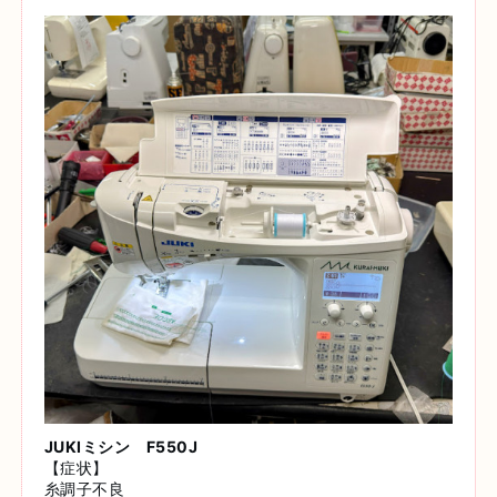
JUKIミシン F550J
【症状】
糸調子不良