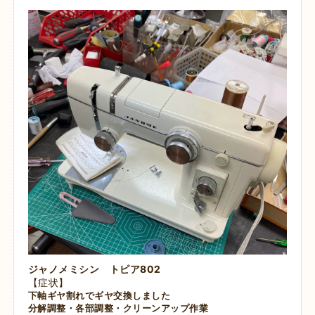
ジャノメミシン トピア802
【症状】
下軸ギヤ割れで
ギヤ交換しました
分解調整・各部調整・
クリーンアップ作業