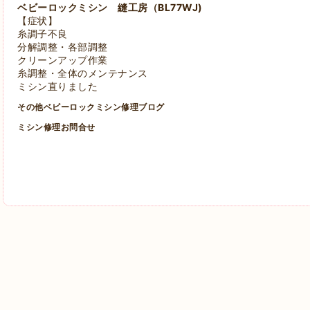
ベビーロックミシン 縫工房
（BL77WJ)
【症状】
糸調子不良
分解調整・各部調整
クリーンアップ作業
糸調整・全体のメンテナンス
ミシン直りました
その他ベビーロックミシン修理ブログ
ミシン修理お問合せ