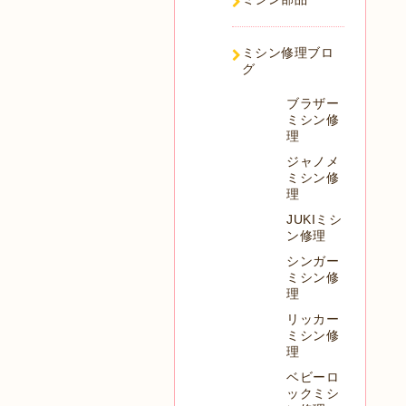
ミシン修理ブロ
グ
ブラザー
ミシン修
理
ジャノメ
ミシン修
理
JUKIミシ
ン修理
シンガー
ミシン修
理
リッカー
ミシン修
理
ベビーロ
ックミシ