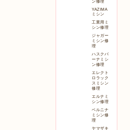
ン修理
YAZIMA
ミシン
工業用ミ
シン修理
ジャガー
ミシン修
理
ハスクバ
ーナミシ
ン修理
エレクト
ロラック
スミシン
修理
エルナミ
シン修理
ベルニナ
ミシン修
理
ヤマザキ