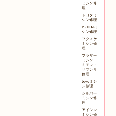
ミシン修
理
トヨタミ
シン修理
ISHIDAミ
シン修理
フクスケ
ミシン修
理
ブラザー
ミシン
ミモレ・
サマンサ
修理
toyoミシ
ン修理
シルバー
ミシン修
理
アイシン
ミシン修