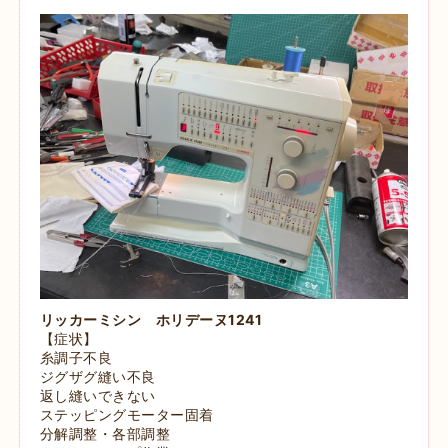
リッカーミシン ホリデーヌ1241
【症状】
糸調子不良
ジグザグ縫い不良
返し縫いできない
ステッピングモーター固着
分解調整・各部調整