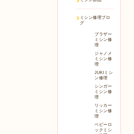
ミシン修理ブロ
グ
ブラザー
ミシン修
理
ジャノメ
ミシン修
理
JUKIミシ
ン修理
シンガー
ミシン修
理
リッカー
ミシン修
理
ベビーロ
ックミシ