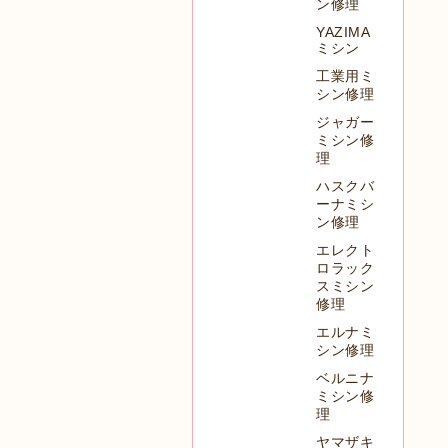
ン修理
YAZIMA
ミシン
工業用ミ
シン修理
ジャガー
ミシン修
理
ハスクバ
ーナミシ
ン修理
エレクト
ロラック
スミシン
修理
エルナミ
シン修理
ベルニナ
ミシン修
理
ヤマザキ