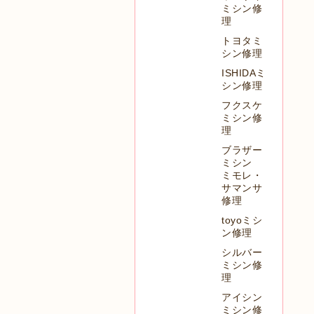
ミシン修
理
トヨタミ
シン修理
ISHIDAミ
シン修理
フクスケ
ミシン修
理
ブラザー
ミシン
ミモレ・
サマンサ
修理
toyoミシ
ン修理
シルバー
ミシン修
理
アイシン
ミシン修