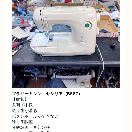
ブラザーミシン セシリア（B587）
【症状】
糸調子不良
送り歯が滑る
ボタンホールができない
送り歯調整
分解調整・各部調整